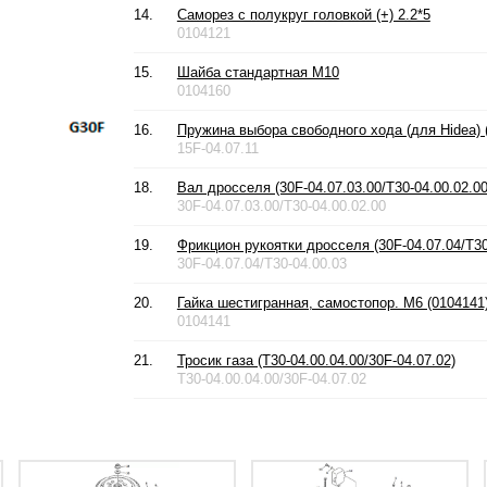
14.
Саморез с полукруг головкой (+) 2.2*5
0104121
15.
Шайба стандартная М10
0104160
16.
Пружина выбора свободного хода (для Hidea) (
15F-04.07.11
18.
Вал дросселя (30F-04.07.03.00/T30-04.00.02.00
30F-04.07.03.00/T30-04.00.02.00
19.
Фрикцион рукоятки дросселя (30F-04.07.04/T30
30F-04.07.04/T30-04.00.03
20.
Гайка шестигранная, самостопор. М6 (0104141
0104141
21.
Тросик газа (T30-04.00.04.00/30F-04.07.02)
T30-04.00.04.00/30F-04.07.02