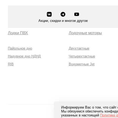
Акции, скидки и многое другое
Лодки ПВХ
Лодочные моторы
Пайольное дно
Двухтактные
Надувное дно НДНД
Четырехтактные
RIB
Водометные Jet
Информируем Вас о том, что сайт
Мы обязуемся обеспечить конфиде
Безопа
указанных в настоящей
Политике 
лучших 