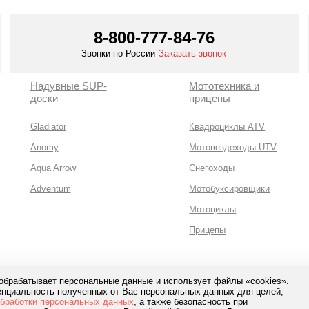
8-800-777-84-76
Звонки по России
Заказать звонок
Надувные SUP-
Мототехника и
доски
прицепы
Gladiator
Квадроциклы ATV
Anomy
Мотовездеходы UTV
Aqua Arrow
Снегоходы
Adventum
Мотобуксировщики
Мотоциклы
Прицепы
 обрабатывает персональные данные и использует файлы «cookies».
нциальность полученных от Вас персональных данных для целей,
сная оплата с помощью
обработки персональных данных
, а также безопасность при
банков и сервисов