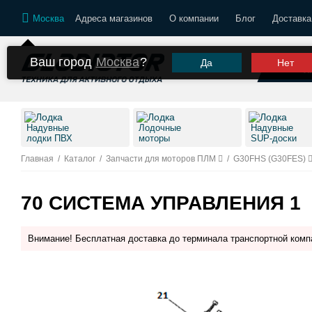
Москва
Адреса магазинов
О компании
Блог
Доставка
Ваш город
Москва
?
Да
Нет
К
Надувные
Лодочные
Надувные
лодки ПВХ
моторы
SUP-доски
Главная
/
Каталог
/
Запчасти для моторов ПЛМ
/
G30FHS (G30FES)
70 СИСТЕМА УПРАВЛЕНИЯ 1
Внимание! Бесплатная доставка до терминала транспортной комп