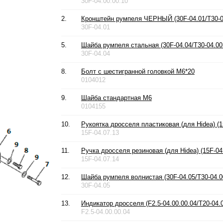
30F-04.00.00.10
2.
Кронштейн румпеля ЧЕРНЫЙ (30F-04.01/T30-0
30F-04.01
5.
Шайба румпеля стальная (30F-04.04/T30-04.00
30F-04.04
8.
Болт с шестигранной головкой М6*20
0104012
9.
Шайба стандартная М6
0104155
10.
Рукоятка дросселя пластиковая (для Hidea) (1
15F-04.07.13
11.
Ручка дросселя резиновая (для Hidea) (15F-04
15F-04.07.14
12.
Шайба румпеля волнистая (30F-04.05/T30-04.0
30F-04.05
13.
Индикатор дросселя (F2.5-04.00.00.04/T20-04.0
F2.5-04.00.00.04