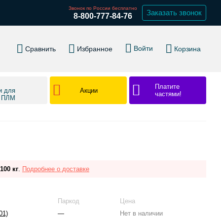
Звонок по России бесплатно
Заказать звонок
8-800-777-84-76
Войти
Сравнить
Избранное
Корзина
Платите
Акции
и для
частями!
в ПЛМ
100 кг
.
Подробнее о доставке
Паркод
Цена
01)
—
Нет в наличии