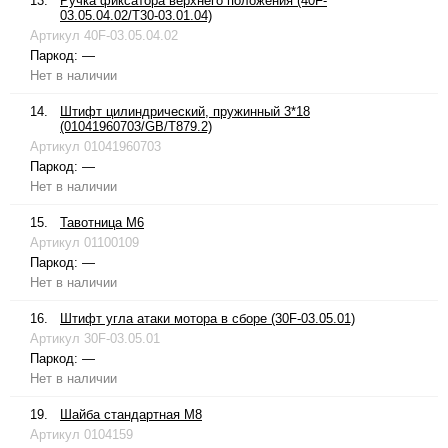
13.
Ручка фиксатора верхнего положения (40F-
03.05.04.02/T30-03.01.04)
Артикул
40F-03.05.04.02
Паркод:
—
Нет в наличии
14.
Штифт цилиндрический, пружинный 3*18
(01041960703/GB/T879.2)
Артикул
01041960703
Паркод:
—
Нет в наличии
15.
Тавотница М6
Артикул
01100109
Паркод:
—
Нет в наличии
16.
Штифт угла атаки мотора в сборе (30F-03.05.01)
Артикул
30F-03.05.01
Паркод:
—
Нет в наличии
19.
Шайба стандартная М8
Артикул
0104159