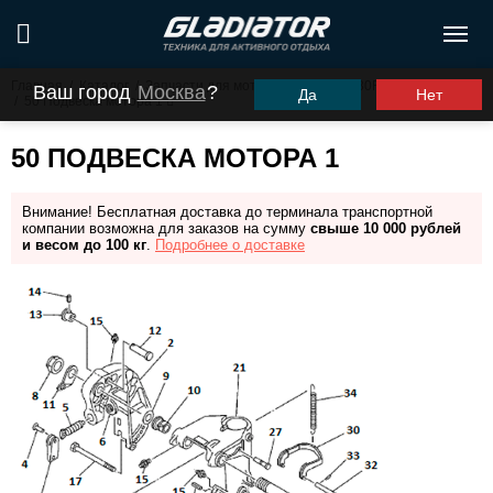
Главная
/
Каталог
/
Запчасти для моторов ПЛМ
/
G30FHS (G30FES)
Ваш город
Москва
?
Да
Нет
/
50 Подвеска мотора 1
50 ПОДВЕСКА МОТОРА 1
Внимание! Бесплатная доставка до терминала транспортной
компании возможна для заказов на сумму
свыше 10 000 рублей
и весом до 100 кг
.
Подробнее о доставке