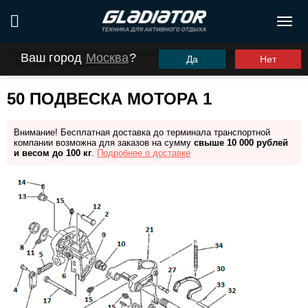
Главная
/
Каталог
/
Запчасти для моторов ПЛМ
/
G30FHS (G30FES)
Ваш город
Москва
?
Да
Нет
/
50 Подвеска мотора 1
50 ПОДВЕСКА МОТОРА 1
Внимание! Бесплатная доставка до терминала транспортной
компании возможна для заказов на сумму
свыше 10 000 рублей
и весом до 100 кг
.
Подробнее о доставке