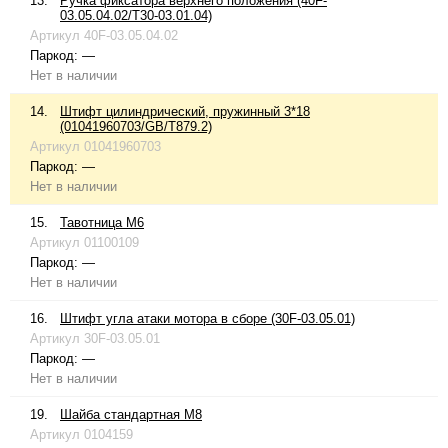
13.
Ручка фиксатора верхнего положения (40F-
03.05.04.02/T30-03.01.04)
Артикул
40F-03.05.04.02
Паркод:
—
Нет в наличии
14.
Штифт цилиндрический, пружинный 3*18
(01041960703/GB/T879.2)
Артикул
01041960703
Паркод:
—
Нет в наличии
15.
Тавотница М6
Артикул
01100109
Паркод:
—
Нет в наличии
16.
Штифт угла атаки мотора в сборе (30F-03.05.01)
Артикул
30F-03.05.01
Паркод:
—
Нет в наличии
19.
Шайба стандартная М8
Артикул
0104159