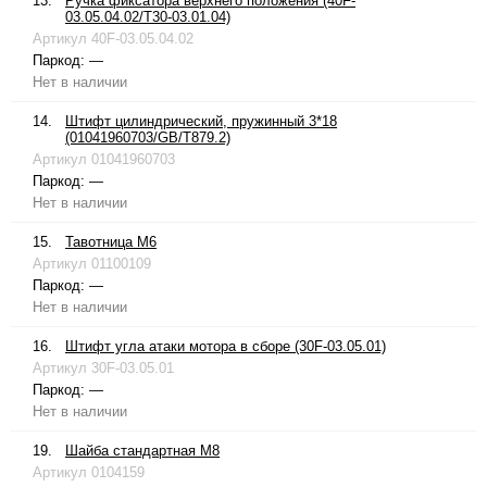
13.
Ручка фиксатора верхнего положения (40F-
03.05.04.02/T30-03.01.04)
Артикул
40F-03.05.04.02
Паркод:
—
Нет в наличии
14.
Штифт цилиндрический, пружинный 3*18
(01041960703/GB/T879.2)
Артикул
01041960703
Паркод:
—
Нет в наличии
15.
Тавотница М6
Артикул
01100109
Паркод:
—
Нет в наличии
16.
Штифт угла атаки мотора в сборе (30F-03.05.01)
Артикул
30F-03.05.01
Паркод:
—
Нет в наличии
19.
Шайба стандартная М8
Артикул
0104159