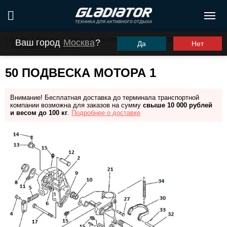
Главная
/
Каталог
/
Запчасти для моторов ПЛМ
/
G30FHS (G30FES)
Ваш город
Москва
?
Да
Нет
/
50 Подвеска мотора 1
50 ПОДВЕСКА МОТОРА 1
Внимание! Бесплатная доставка до терминала транспортной
компании возможна для заказов на сумму
свыше 10 000 рублей
и весом до 100 кг
.
Подробнее о доставке