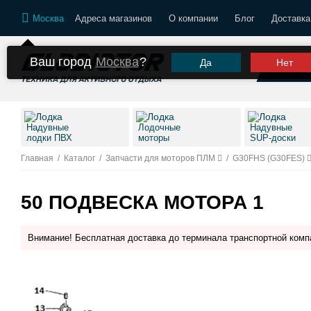
Москва
Адреса магазинов
О компании
Блог
Доставка
Ваш город
Москва
?
Да
Нет
К
Надувные
Лодочные
Надувные
лодки ПВХ
моторы
SUP-доски
Главная
/
Каталог
/
Запчасти для моторов ПЛМ
/
G30FHS (G30FES)
50 ПОДВЕСКА МОТОРА 1
Внимание! Бесплатная доставка до терминала транспортной комп