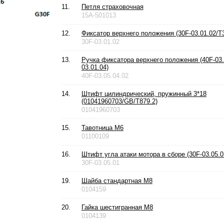
11.
Петля страховочная
15A-501013
12.
Фиксатор верхнего положения (30F-03.01.02/T3
30F-03.01.02
13.
Ручка фиксатора верхнего положения (40F-03.
03.01.04)
40F-03.05.04.02
14.
Штифт цилиндрический, пружинный 3*18
(01041960703/GB/T879.2)
01041960703
15.
Тавотница М6
01100109
16.
Штифт угла атаки мотора в сборе (30F-03.05.0
30F-03.05.01
19.
Шайба стандартная М8
0104159
20.
Гайка шестигранная М8
0104139