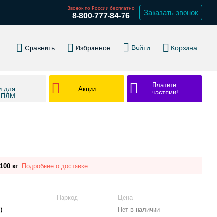
Звонок по России бесплатно
Заказать звонок
8-800-777-84-76
Войти
Сравнить
Избранное
Корзина
Платите
Акции
и для
частями!
в ПЛМ
100 кг
.
Подробнее о доставке
Паркод
Цена
)
—
Нет в наличии