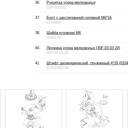
36.
Рукоятка упора мелководья
15A-501022
37.
Болт с шестигранной головкой М6*16
0104009
38.
Шайба кузовная М6
0104175
40.
Пружина упора мелководья (30F-03.03.20)
30F-03.03.20
41.
Штифт цилиндрический, пружинный 4*35 (0104
01041960704