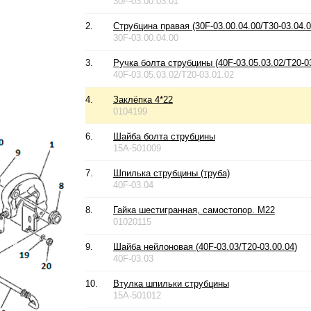
30F-03.00.03.01
2.
Струбцина правая (30F-03.00.04.00/T30-03.04.0
30F-03.00.04.00
3.
Ручка болта струбцины (40F-03.05.03.02/T20-03
40F-03.05.03.02/T20-03.01.02
4.
Заклёпка 4*22
0104199
6.
Шайба болта струбцины
15A-501009
7.
Шпилька струбцины (труба)
40F-03.04
8.
Гайка шестигранная, самостопор. М22
01020115
9.
Шайба нейлоновая (40F-03.03/T20-03.00.04)
40F-03.03
10.
Втулка шпильки струбцины
15A-501012