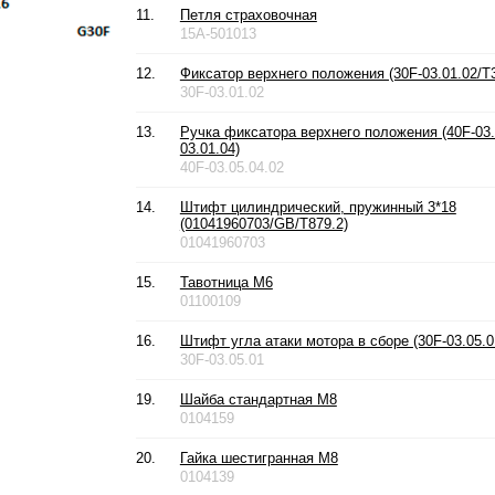
11.
Петля страховочная
15A-501013
12.
Фиксатор верхнего положения (30F-03.01.02/T3
30F-03.01.02
13.
Ручка фиксатора верхнего положения (40F-03.
03.01.04)
40F-03.05.04.02
14.
Штифт цилиндрический, пружинный 3*18
(01041960703/GB/T879.2)
01041960703
15.
Тавотница М6
01100109
16.
Штифт угла атаки мотора в сборе (30F-03.05.0
30F-03.05.01
19.
Шайба стандартная М8
0104159
20.
Гайка шестигранная М8
0104139