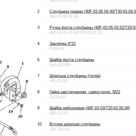
30F-03.00.03.01
2.
Струбцина правая (30F-03.00.04.00/T30-03.04.0
30F-03.00.04.00
3.
Ручка болта струбцины (40F-03.05.03.02/T20-03
40F-03.05.03.02/T20-03.01.02
4.
Заклёпка 4*22
0104199
6.
Шайба болта струбцины
15A-501009
7.
Шпилька струбцины (труба)
40F-03.04
8.
Гайка шестигранная, самостопор. М22
01020115
9.
Шайба нейлоновая (40F-03.03/T20-03.00.04)
40F-03.03
10.
Втулка шпильки струбцины
15A-501012