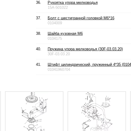
36.
Рукоятка упора мелководья
15A-501022
37.
Болт с шестигранной головкой М6*16
0104009
38.
Шайба кузовная М6
0104175
40.
Пружина упора мелководья (30F-03.03.20)
30F-03.03.20
41.
Штифт цилиндрический, пружинный 4*35 (0104
01041960704