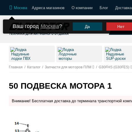
Москва
Адреса магазинов
О компании
Блог
Доставка
Ваш город
Москва
?
Да
Нет
К
Надувные
Лодочные
Надувные
лодки ПВХ
моторы
SUP-доски
Главная
/
Каталог
/
Запчасти для моторов ПЛМ
/
G30FHS (G30FES)
50 ПОДВЕСКА МОТОРА 1
Внимание! Бесплатная доставка до терминала транспортной комп