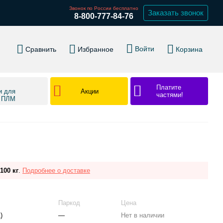
Звонок по России бесплатно
Заказать звонок
8-800-777-84-76
Войти
Сравнить
Избранное
Корзина
Платите
Акции
и для
частями!
в ПЛМ
100 кг
.
Подробнее о доставке
Паркод
Цена
)
—
Нет в наличии