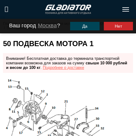
Главная
/
Каталог
/
Запчасти для моторов ПЛМ
/
G30FHS (G30FES)
Ваш город
Москва
?
Да
Нет
/
50 Подвеска мотора 1
50 ПОДВЕСКА МОТОРА 1
Внимание! Бесплатная доставка до терминала транспортной
компании возможна для заказов на сумму
свыше 10 000 рублей
и весом до 100 кг
.
Подробнее о доставке