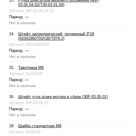
13.
Ручка фиксатора верхнего положения (40F-
03.05.04.02/T30-03.01.04)
Артикул
40F-03.05.04.02
Паркод:
—
Нет в наличии
14.
Штифт цилиндрический, пружинный 3*18
(01041960703/GB/T879.2)
Артикул
01041960703
Паркод:
—
Нет в наличии
15.
Тавотница М6
Артикул
01100109
Паркод:
—
Нет в наличии
16.
Штифт угла атаки мотора в сборе (30F-03.05.01)
Артикул
30F-03.05.01
Паркод:
—
Нет в наличии
19.
Шайба стандартная М8
Артикул
0104159