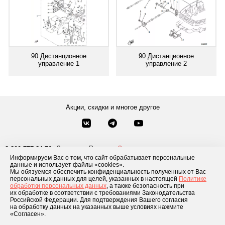
90 Дистанционное
90 Дистанционное
управление 1
управление 2
Акции, скидки и многое другое
Звонки по России
Заказать звонок
8-800-777-84-76
Информируем Вас о том, что сайт обрабатывает персональные
Москва
8 495 181-69-06
данные и использует файлы «cookies».
Мы обязуемся обеспечить конфиденциальность полученных от Вас
персональных данных для целей, указанных в настоящей
Политике
обработки персональных данных
, а также безопасность при
Каталог товаров
О компании
Доставка и оплата
Блог
Отзывы
их обработке в соответствии с требованиями Законодательства
Российской Федерации. Для подтверждения Вашего согласия
Условия рассрочки
Контакты
на обработку данных на указанных выше условиях нажмите
«Согласен».