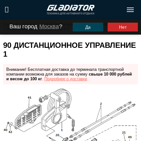
Главная
/
Каталог
/
Запчасти для моторов ПЛМ
/
G30FHS (G30FES)
Ваш город
Москва
?
Да
Нет
/
90 Дистанционное управление 1
90 ДИСТАНЦИОННОЕ УПРАВЛЕНИЕ
1
Внимание! Бесплатная доставка до терминала транспортной
компании возможна для заказов на сумму
свыше 10 000 рублей
и весом до 100 кг
.
Подробнее о доставке