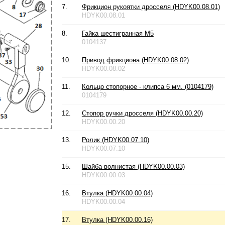
7.
Фрикцион рукоятки дросселя (HDYK00.08.01)
HDYK00.08.01
8.
Гайка шестигранная М5
0104137
10.
Привод фрикциона (HDYK00.08.02)
HDYK00.08.02
11.
Кольцо стопорное - клипса 6 мм. (0104179)
0104179
12.
Стопор ручки дросселя (HDYK00.00.20)
HDYK00.00.20
13.
Ролик (HDYK00.07.10)
HDYK00.07.10
15.
Шайба волнистая (HDYK00.00.03)
HDYK00.00.03
16.
Втулка (HDYK00.00.04)
HDYK00.00.04
17.
Втулка (HDYK00.00.16)