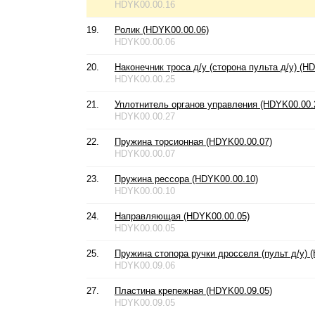
HDYK00.00.16
19.
Ролик (HDYK00.00.06)
HDYK00.00.06
20.
Наконечник троса д/у (сторона пульта д/у) (H
HDYK00.00.25
21.
Уплотнитель органов управления (HDYK00.00.
HDYK00.00.27
22.
Пружина торсионная (HDYK00.00.07)
HDYK00.00.07
23.
Пружина рессора (HDYK00.00.10)
HDYK00.00.10
24.
Направляющая (HDYK00.00.05)
HDYK00.00.05
25.
Пружина стопора ручки дросселя (пульт д/у) 
HDYK00.09.06
27.
Пластина крепежная (HDYK00.09.05)
HDYK00.09.05