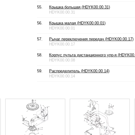
55.
Крышка большая (HDYK00.00.31)
HDYK00.00.31
56.
Крышка малая (HDYK00.00.01)
HDYK00.00.01
57.
Рычаг переключения передач (HDYK00.00.17)
HDYK00.00.17
58.
Корпус пульта дистанционного упр-я (HDYK00.
HDYK00.00.08
59.
Распределитель (HDYK00.00.14)
HDYK00.00.14