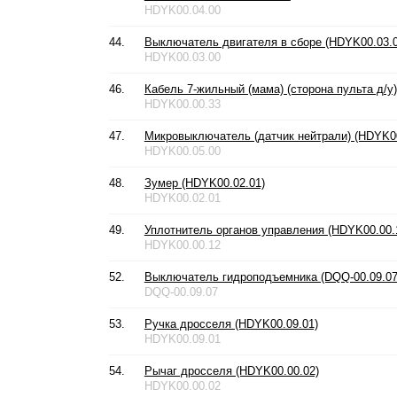
HDYK00.04.00
44.
Выключатель двигателя в сборе (HDYK00.03.0
HDYK00.03.00
46.
Кабель 7-жильный (мама) (сторона пульта д/у
HDYK00.00.33
47.
Микровыключатель (датчик нейтрали) (HDYK00
HDYK00.05.00
48.
Зумер (HDYK00.02.01)
HDYK00.02.01
49.
Уплотнитель органов управления (HDYK00.00.
HDYK00.00.12
52.
Выключатель гидроподъемника (DQQ-00.09.07
DQQ-00.09.07
53.
Ручка дросселя (HDYK00.09.01)
HDYK00.09.01
54.
Рычаг дросселя (HDYK00.00.02)
HDYK00.00.02