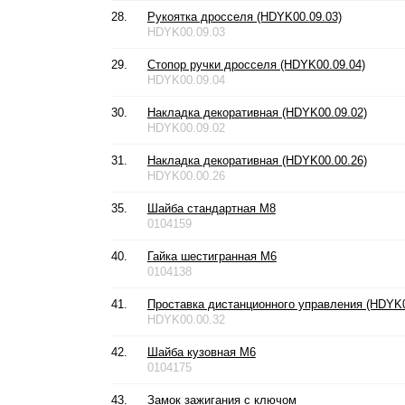
28.
Рукоятка дросселя (HDYK00.09.03)
HDYK00.09.03
29.
Стопор ручки дросселя (HDYK00.09.04)
HDYK00.09.04
30.
Накладка декоративная (HDYK00.09.02)
HDYK00.09.02
31.
Накладка декоративная (HDYK00.00.26)
HDYK00.00.26
35.
Шайба стандартная М8
0104159
40.
Гайка шестигранная М6
0104138
41.
Проставка дистанционного управления (HDYK0
HDYK00.00.32
42.
Шайба кузовная М6
0104175
43.
Замок зажигания с ключом