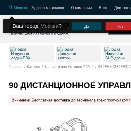
Москва
Адреса магазинов
О компании
Блог
Доставка
Ваш город
Москва
?
Да
Нет
К
Надувные
Лодочные
Надувные
лодки ПВХ
моторы
SUP-доски
Главная
/
Каталог
/
Запчасти для моторов ПЛМ
/
G30FHS (G30FES)
90 ДИСТАНЦИОННОЕ УПРАВЛ
Внимание! Бесплатная доставка до терминала транспортной комп