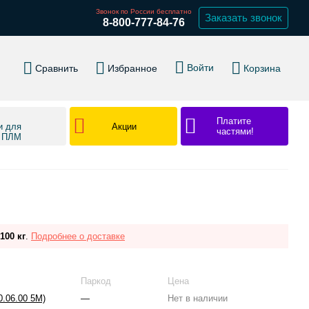
Звонок по России бесплатно
Заказать звонок
8-800-777-84-76
Войти
Сравнить
Избранное
Корзина
Платите
Акции
и для
частями!
в ПЛМ
100 кг
.
Подробнее о доставке
Паркод
Цена
.06.00 5M)
—
Нет в наличии