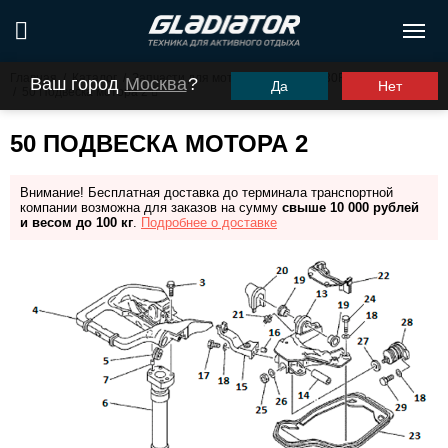
Главная
/
Каталог
/
Запчасти для моторов ПЛМ
/
G30FHS (G30FES)
Ваш город
Москва
?
Да
Нет
/
50 Подвеска мотора 2
50 ПОДВЕСКА МОТОРА 2
Внимание! Бесплатная доставка до терминала транспортной
компании возможна для заказов на сумму
свыше 10 000 рублей
и весом до 100 кг
.
Подробнее о доставке