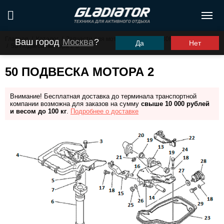
Главная
/
Каталог
/
Запчасти для моторов ПЛМ
/
G30FHS (G30FES)
Ваш город
Москва
?
Да
Нет
/
50 Подвеска мотора 2
50 ПОДВЕСКА МОТОРА 2
Внимание! Бесплатная доставка до терминала транспортной
компании возможна для заказов на сумму
свыше 10 000 рублей
и весом до 100 кг
.
Подробнее о доставке