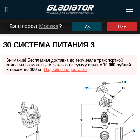
Главная
/
Каталог
/
Запчасти для моторов ПЛМ
/
G30FHS (G30FES)
Ваш город
Москва
?
Да
Нет
/
30 Система питания 3
30 СИСТЕМА ПИТАНИЯ 3
Внимание! Бесплатная доставка до терминала транспортной
компании возможна для заказов на сумму
свыше 10 000 рублей
и весом до 100 кг
.
Подробнее о доставке