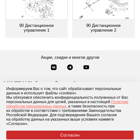
90 Дистанционное
90 Дистанционное
управление 1
управление 2
Акции, скидки и многое другое
Звонки по России
Заказать звонок
8-800-777-84-76
Информируем Вас о том, что сайт обрабатывает персональные
Москва
8 495 181-69-06
данные и использует файлы «cookies».
Мы обязуемся обеспечить конфиденциальность полученных от Вас
персональных данных для целей, указанных в настоящей
Политике
обработки персональных данных
, а также безопасность при
Каталог товаров
О компании
Доставка и оплата
Блог
Отзывы
их обработке в соответствии с требованиями Законодательства
Российской Федерации. Для подтверждения Вашего согласия
Условия рассрочки
Контакты
на обработку данных на указанных выше условиях нажмите
«Согласен».
Согласен
© 2026 «GLADIATOR»