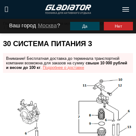
Главная
/
Каталог
/
Запчасти для моторов ПЛМ
/
G30FHS (G30FES)
Ваш город
Москва
?
Да
Нет
/
30 Система питания 3
30 СИСТЕМА ПИТАНИЯ 3
Внимание! Бесплатная доставка до терминала транспортной
компании возможна для заказов на сумму
свыше 10 000 рублей
и весом до 100 кг
.
Подробнее о доставке