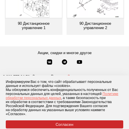
90 Дистанционное
90 Дистанционное
управление 1
управление 2
Акции, скидки и многое другое
Звонки по России
Заказать звонок
8-800-777-84-76
Информируем Вас о том, что сайт обрабатывает персональные
Москва
8 495 181-69-06
данные и использует файлы «cookies».
Мы обязуемся обеспечить конфиденциальность полученных от Вас
персональных данных для целей, указанных в настоящей
Политике
обработки персональных данных
, а также безопасность при
Каталог товаров
О компании
Доставка и оплата
Блог
Отзывы
их обработке в соответствии с требованиями Законодательства
Российской Федерации. Для подтверждения Вашего согласия
Условия рассрочки
Контакты
на обработку данных на указанных выше условиях нажмите
«Согласен».
Согласен
© 2026 «GLADIATOR»