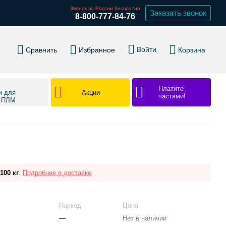
Звонок по России бесплатно
Заказать звонок
8-800-777-84-76
Войти
Сравнить
Избранное
Корзина
Платите
Акции
и для
частями!
в ПЛМ
100 кг
.
Подробнее о доставке
Паркод
Цена
—
Нет в наличии