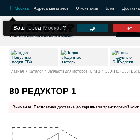
Москва
Адреса магазинов
О компании
Блог
Доставка
Ваш город
Москва
?
Да
Нет
К
Надувные
Лодочные
Надувные
лодки ПВХ
моторы
SUP-доски
Главная
/
Каталог
/
Запчасти для моторов ПЛМ
/
G30FHS (G30FES)
80 РЕДУКТОР 1
Внимание! Бесплатная доставка до терминала транспортной комп